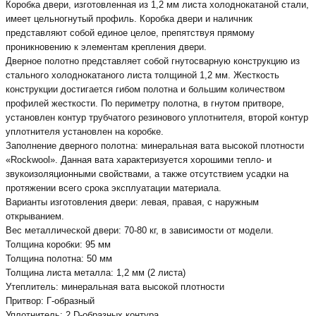
Коробка двери, изготовленная из 1,2 мм листа холоднокатаной стали,
имеет цельногнутый профиль. Коробка двери и наличник
представляют собой единое целое, препятствуя прямому
проникновению к элементам крепления двери.
Дверное полотно представляет собой гнутосварную конструкцию из
стального холоднокатаного листа толщиной 1,2 мм. Жесткость
конструкции достигается гибом полотна и большим количеством
профилей жесткости. По периметру полотна, в гнутом притворе,
установлен контур трубчатого резинового уплотнителя, второй контур
уплотнителя установлен на коробке.
Заполнение дверного полотна: минеральная вата высокой плотности
«Rockwool». Данная вата характеризуется хорошими тепло- и
звукоизоляционными свойствами, а также отсутствием усадки на
протяжении всего срока эксплуатации материала.
Варианты изготовления двери: левая, правая, с наружным
открыванием.
Вес металлической двери: 70-80 кг, в зависимости от модели.
Толщина коробки: 95 мм
Толщина полотна: 50 мм
Толщина листа металла: 1,2 мм (2 листа)
Утеплитель: минеральная вата высокой плотности
Притвор: Г-образный
Уплотнитель: 2 D-образных контура