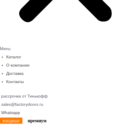
Menu
Каталог
О компании
Доставка
Контакты
рассрочка от Тинькофф
sales@factorydoors.ru
Whatsapp
входные
премиум