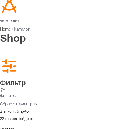
замерщик
Home
/ Каталог
Shop
квартирные
уличные
премиум
недорогие
Фильтр
Фильтры
Сбросить фильтры
×
Античный дуб
×
22
товара найдено