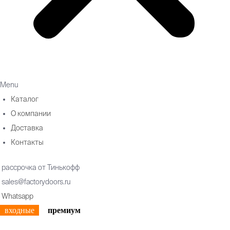
Menu
Каталог
О компании
Доставка
Контакты
рассрочка от Тинькофф
sales@factorydoors.ru
Whatsapp
входные
премиум