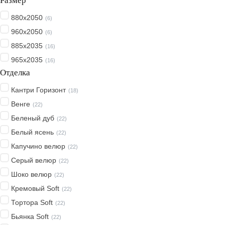
Размер
880x2050
(
6
)
960x2050
(
6
)
885x2035
(
16
)
965x2035
(
16
)
Отделка
Кантри Горизонт
(
18
)
Венге
(
22
)
Беленый дуб
(
22
)
Белый ясень
(
22
)
Капучино велюр
(
22
)
Серый велюр
(
22
)
Шоко велюр
(
22
)
Кремовый Soft
(
22
)
Тортора Soft
(
22
)
Бьянка Soft
(
22
)