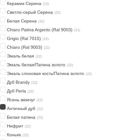
Керамик Серена
(
22
)
Светло-серый Серена
(
22
)
Белая Серена
(
22
)
Chiaro Patina Argento (Ral 9003)
(
21
)
Grigio (Ral 7015)
(
22
)
Chiaro (Ral 9003)
(
21
)
Эмаль белая
(
22
)
Эмаль белая/Патина золото
(
22
)
Эмаль слоновая кость/Патина золото
(
22
)
Дуб Brandy
(
22
)
Дуб Perla
(
22
)
Ясень жемчуг
(
22
)
Античный дуб
(
22
)
Белая патина
(
22
)
Нефрит
(
22
)
Коньяк
(
22
)